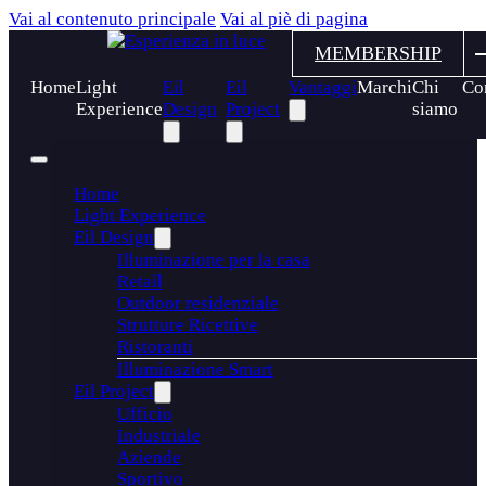
Vai al contenuto principale
Vai al piè di pagina
MEMBERSHIP
Home
Light
Eil
Eil
Vantaggi
Marchi
Chi
Con
Experience
Design
Project
siamo
Home
Light Experience
Eil Design
Illuminazione per la casa
Retail
Outdoor residenziale
Strutture Ricettive
Ristoranti
Illuminazione Smart
Eil Project
Ufficio
Industriale
Aziende
Sportivo