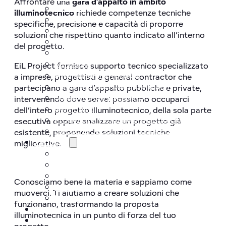
Affrontare una
gara d’appalto in ambito
Aziende
illuminotecnico
richiede competenze tecniche
Sportivo
specifiche, precisione e capacità di proporre
Storico/artistico
soluzioni che rispettino quanto indicato all’interno
Pubblico
del progetto.
Outdoor
Sanitario
EiL Project fornisce supporto tecnico specializzato
Analisi Illuminotecnica
a imprese, progettisti e general contractor che
Individuazione Corpi Lampada
partecipano a gare d’appalto pubbliche e private,
Supporto Gare Appalto
intervenendo dove serve: possiamo occuparci
Relamping
dell’intero progetto illuminotecnico, della sola parte
Progetto e verifiche illuminotecniche
esecutiva oppure analizzare un progetto già
Gestione Sensori di Illuminazione
esistente, proponendo soluzioni tecniche
Vantaggi
migliorative.
Vederci chiaro
Migliore illuminazione
Ottimizzazione
Conosciamo bene la materia e sappiamo come
Consulenza
muoverci. Ti aiutiamo a creare soluzioni che
Interlocutore unico
funzionano, trasformando la proposta
Marchi
illuminotecnica in un punto di forza del tuo
Chi siamo