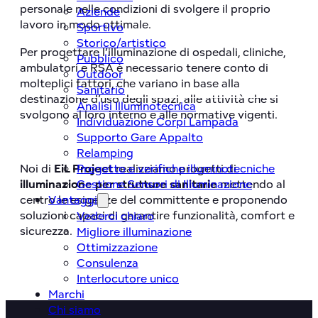
personale nelle condizioni di svolgere il proprio
Aziende
lavoro in modo ottimale.
Sportivo
Storico/artistico
Per progettare l’illuminazione di ospedali, cliniche,
Pubblico
ambulatori e RSA è necessario tenere conto di
Outdoor
molteplici fattori, che variano in base alla
Sanitario
destinazione d’uso degli spazi, alle attività che si
Analisi Illuminotecnica
svolgono al loro interno e alle normative vigenti.
Individuazione Corpi Lampada
Supporto Gare Appalto
Relamping
Progetto e verifiche illuminotecniche
Noi di
EiL Project
realizziamo progetti di
Gestione Sensori di Illuminazione
illuminazione per strutture sanitarie
mettendo al
Vantaggi
centro le esigenze del committente e proponendo
soluzioni capaci di garantire funzionalità, comfort e
Vederci chiaro
sicurezza.
Migliore illuminazione
Ottimizzazione
Consulenza
Interlocutore unico
Marchi
Chi siamo