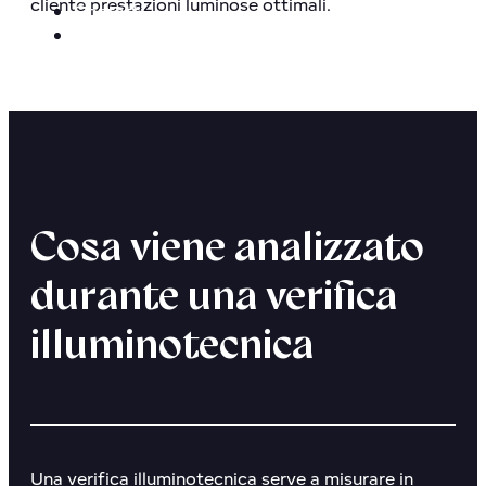
cliente prestazioni luminose ottimali.
Contatti
Prodotti
Cosa viene analizzato
durante una verifica
illuminotecnica
Una verifica illuminotecnica serve a misurare in