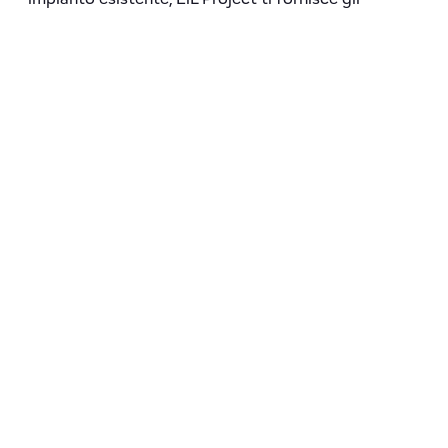
strumenti giusti per prendere decisioni consapevoli
e ottimizzare le prestazioni del tuo impianto di
illuminazione.