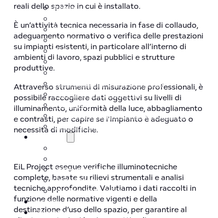
reali dello spazio in cui è installato.
Aziende
Sportivo
È un’attività tecnica necessaria in fase di collaudo,
Storico/artistico
adeguamento normativo o verifica delle prestazioni
Pubblico
su impianti esistenti, in particolare all’interno di
Outdoor
ambienti di lavoro, spazi pubblici e strutture
Sanitario
produttive.
Analisi Illuminotecnica
Individuazione Corpi Lampada
Attraverso strumenti di misurazione professionali, è
Supporto Gare Appalto
possibile raccogliere dati oggettivi su livelli di
Relamping
illuminamento, uniformità della luce, abbagliamento
Progetto e verifiche illuminotecniche
e contrasti, per capire se l’impianto è adeguato o
Gestione Sensori di Illuminazione
necessita di modifiche.
Vantaggi
Vederci chiaro
Migliore illuminazione
EiL Project esegue verifiche illuminotecniche
Ottimizzazione
complete, basate su rilievi strumentali e analisi
Consulenza
tecniche approfondite. Valutiamo i dati raccolti in
Interlocutore unico
funzione delle normative vigenti e della
Marchi
destinazione d’uso dello spazio, per garantire al
Chi siamo