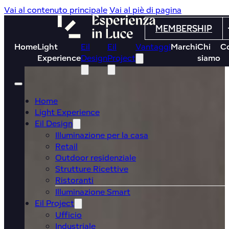
Vai al contenuto principale
Vai al piè di pagina
MEMBERSHIP
Home
Light
Eil
Eil
Vantaggi
Marchi
Chi
Co
Experience
Design
Project
siamo
Home
Light Experience
Eil Design
Illuminazione per la casa
Retail
Outdoor residenziale
Strutture Ricettive
Ristoranti
Illuminazione Smart
Eil Project
Ufficio
Industriale