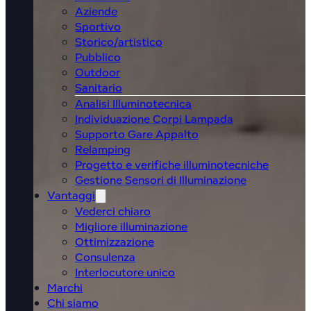
Aziende
Sportivo
Storico/artistico
Pubblico
Outdoor
Sanitario
Analisi Illuminotecnica
Individuazione Corpi Lampada
Supporto Gare Appalto
Relamping
Progetto e verifiche illuminotecniche
Gestione Sensori di Illuminazione
Vantaggi
Vederci chiaro
Migliore illuminazione
Ottimizzazione
Consulenza
Interlocutore unico
Marchi
Chi siamo