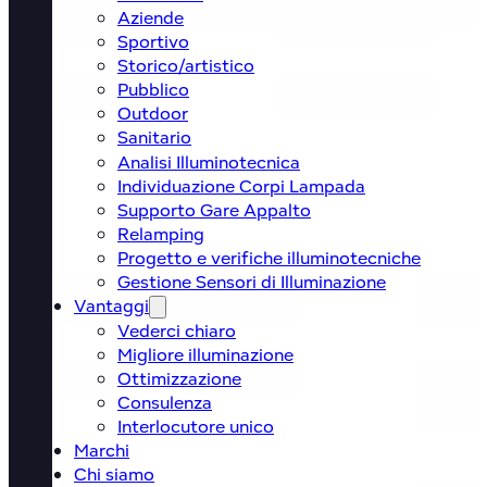
Aziende
Sportivo
Storico/artistico
Pubblico
Outdoor
Sanitario
Analisi Illuminotecnica
Individuazione Corpi Lampada
Supporto Gare Appalto
Relamping
Progetto e verifiche illuminotecniche
Gestione Sensori di Illuminazione
Vantaggi
Vederci chiaro
Migliore illuminazione
Ottimizzazione
Consulenza
Interlocutore unico
Marchi
Chi siamo